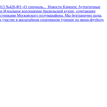
2013 №426-ФЗ «О специаль...
Новости
Kingzest: Аутентичные
ки
Идеальное воплощение бразильской кухни, сочетающее
астниками Московского полумарафона.
Мы безгранично рады,
участие в масштабном спортивном турнире по мини-футболу.