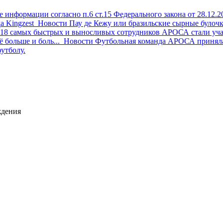
 информации согласно п.6 ст.15 Федерального закона от 28.12.
а Kingzest
Новости
Пау де Кежу или бразильские сырные булоч
я 18 самых быстрых и выносливых сотрудников АРОСА стали уч
 больше и боль...
Новости
Футбольная команда АРОСА приняла 
утболу.
ждения