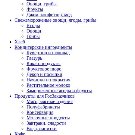
Овощи, грибы
Фрукты
Джем, конфитюр, мед
Свежемороженые овощи, ягоды, грибы
Ягоды
Овощи
Грибы
Хлеб
Кондитерские ингредиенты
Кувертюр и шоколад
Глазурь
Какао-продукты
Фруктовое пюре
Декор и посыпки
Начинки и покрытия
Растительное молоко
Замороженные ягоды и фрукты
Продукты для ГосЗаказчиков
Мясо, мясные изделия
Полуфабрикаты
Консервация
Молочные продукты
Завтраки, сладости
Вода, напитки
Кофе