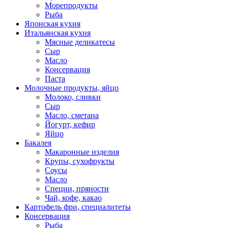
Морепродукты
Рыба
Японская кухня
Итальянская кухня
Мясные деликатесы
Сыр
Масло
Консервация
Паста
Молочные продукты, яйцо
Молоко, сливки
Сыр
Масло, сметана
Йогурт, кефир
Яйцо
Бакалея
Макаронные изделия
Крупы, сухофрукты
Соусы
Масло
Специи, пряности
Чай, кофе, какао
Картофель фри, специалитеты
Консервация
Рыба