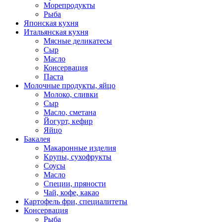
Морепродукты
Рыба
Японская кухня
Итальянская кухня
Мясные деликатесы
Сыр
Масло
Консервация
Паста
Молочные продукты, яйцо
Молоко, сливки
Сыр
Масло, сметана
Йогурт, кефир
Яйцо
Бакалея
Макаронные изделия
Крупы, сухофрукты
Соусы
Масло
Специи, пряности
Чай, кофе, какао
Картофель фри, специалитеты
Консервация
Рыба