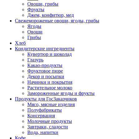
Овощи, грибы
Фрукты
Джем, конфитюр, мед
Свежемороженые овощи, ягоды, грибы
Ягоды
Овощи
Грибы
Хлеб
Кондитерские ингредиенты
Кувертюр и шоколад
Глазурь
Какао-продукты
Фруктовое пюре
Декор и посыпки
Начинки и покрытия
Растительное молоко
Замороженные ягоды и фрукты
Продукты для ГосЗаказчиков
Мясо, мясные изделия
Полуфабрикаты
Консервация
Молочные продукты
Завтраки, сладости
Вода, напитки
Кофе