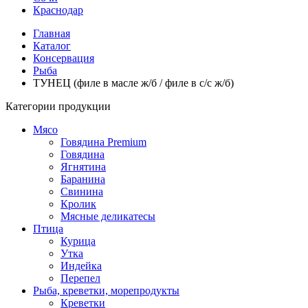
Краснодар
Главная
Каталог
Консервация
Рыба
ТУНЕЦ (филе в масле ж/б / филе в с/с ж/б)
Категории продукции
Мясо
Говядина Premium
Говядина
Ягнятина
Баранина
Свинина
Кролик
Мясные деликатесы
Птица
Курица
Утка
Индейка
Перепел
Рыба, креветки, морепродукты
Креветки